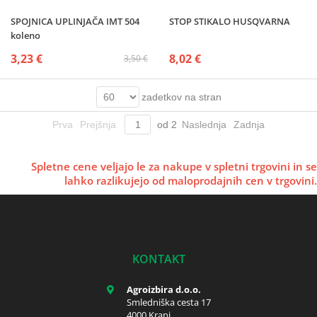
SPOJNICA UPLINJAČA IMT 504
STOP STIKALO HUSQVARNA
koleno
3,23 €
8,02 €
3,50 €
zadetkov na stran
Prva
Prejšnja
od
2
Naslednja
Zadnja
Spletne cene veljajo le za nakupe v spletni trgovini in se
lahko razlikujejo od maloprodajnih cen v trgovini.
KONTAKT
Agroizbira d.o.o.
Smledniška cesta 17
4000 Kranj