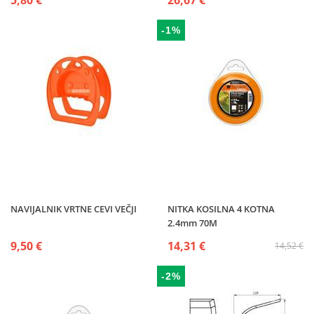
5,80 €
26,67 €
-1%
NAVIJALNIK VRTNE CEVI VEČJI
NITKA KOSILNA 4 KOTNA
2.4mm 70M
9,50 €
14,31 €
14,52 €
-2%