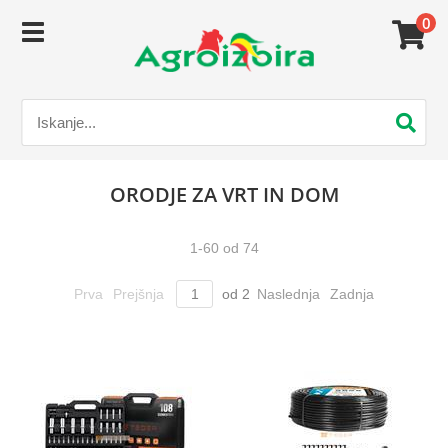
0
ORODJE ZA VRT IN DOM
1
-
60
od
74
Prva
Prejšnja
od
2
Naslednja
Zadnja