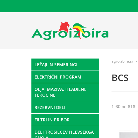
agroizbira.si
LEŽAJI IN SEMERINGI
BCS
ELEKTRIČNI PROGRAM
OLJA, MAZIVA, HLADILNE
TEKOČINE
1
-
60
od
616
REZERVNI DELI
FILTRI IN PRIBOR
DELI TROSILCEV HLEVSEKGA
GNOJA