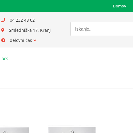
Domov
04 232 48 02
Smledniška 17, Kranj
delovni čas
BCS