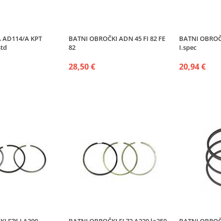
 AD114/A KPT
BATNI OBROČKI ADN 45 FI 82 FE
BATNI OBROČK
std
82
I.spec
28,50 €
20,94 €