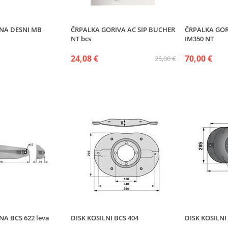
ENA DESNI MB
ČRPALKA GORIVA AC SIP BUCHER
ČRPALKA GOR
NT bcs
IM350 NT
24,08 €
70,00 €
25,00 €
A BCS 622 leva
DISK KOSILNI BCS 404
DISK KOSILNI