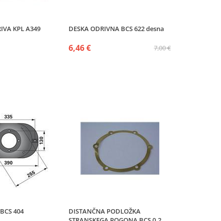
IVA KPL A349
DESKA ODRIVNA BCS 622 desna
6,46 €
7,00 €
 BCS 404
DISTANČNA PODLOŽKA
STRANSKEGA POGONA BCS 0,2