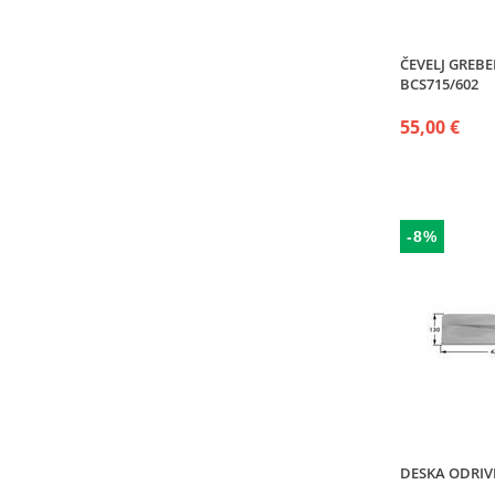
ČEVELJ GREB
BCS715/602
55,00 €
-8%
DESKA ODRIVN