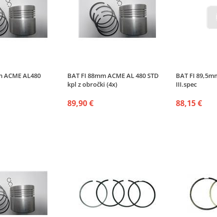
m ACME AL480
BAT FI 88mm ACME AL 480 STD
BAT FI 89,5m
kpl z obročki (4x)
III.spec
89,90 €
88,15 €