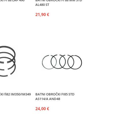
I FI 88 LAP 490
BATNI OBROČKI FI 88 MM STD
AL480 ST
21,90 €
I fi82 IM350/IM349
BATNI OBROČKI FI85 STD
AS114/A AND48
24,00 €