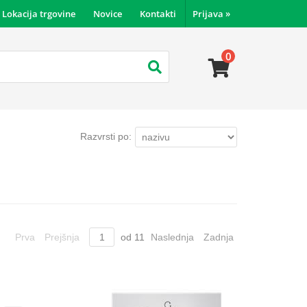
Lokacija trgovine
Novice
Kontakti
Prijava
»
0
Razvrsti po:
Prva
Prejšnja
od
11
Naslednja
Zadnja