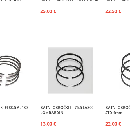
I F76 LA300
BATNI OBROČKI FI 72 A220 la250
BATNI OBROČK
25,00 €
22,50 €
I FI 88.5 AL480
BATNI OBROČKI fI=76.5 LA300
BATNI OBROČK
LOMBARDINI
STD 4mm
13,00 €
22,00 €