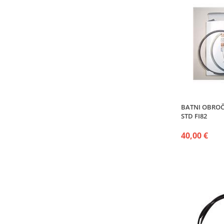
BATNI OBROČK
STD FI82
40,00 €