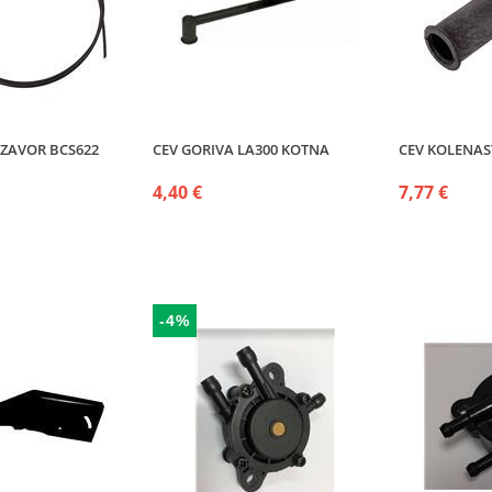
 ZAVOR BCS622
CEV GORIVA LA300 KOTNA
CEV KOLENAS
4,40 €
7,77 €
-4%