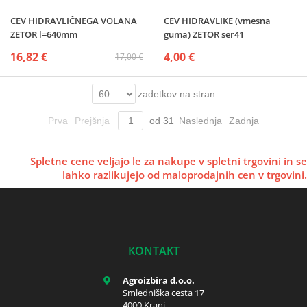
CEV HIDRAVLIČNEGA VOLANA
CEV HIDRAVLIKE (vmesna
ZETOR l=640mm
guma) ZETOR ser41
16,82 €
4,00 €
17,00 €
zadetkov na stran
Prva
Prejšnja
od
31
Naslednja
Zadnja
Spletne cene veljajo le za nakupe v spletni trgovini in se
lahko razlikujejo od maloprodajnih cen v trgovini.
KONTAKT
Agroizbira d.o.o.
Smledniška cesta 17
4000 Kranj