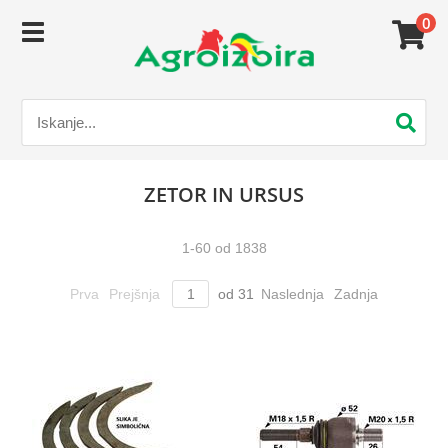
0
ZETOR IN URSUS
1
-
60
od
1838
Prva
Prejšnja
od
31
Naslednja
Zadnja