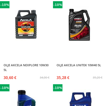
-10%
-10%
OLJE AKCELA NEXPLORE 10W30
OLJE AKCELA UNITEK 10W40 5L
5L
30,60 €
35,28 €
34,00 €
39,20 €
-10%
-10%