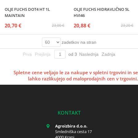
OLJE FUCHS DOT4 HT 1L
OLJE FUCHS HIDRAVLIČNO 5L
MAINTAIN
HVI46
20,70 €
20,88 €
23,00 €
23,20 €
zadetkov na stran
Prva
Prejšnja
od
3
Naslednja
Zadnja
Spletne cene veljajo le za nakupe v spletni trgovini in se
lahko razlikujejo od maloprodajnih cen v trgovini.
KONTAKT
Agroizbira d.o.o.
Smledniška cesta 17
4000 Kranj