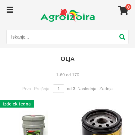
0
OLJA
1
-
60
od
170
Prva
Prejšnja
od
3
Naslednja
Zadnja
Izdelek tedna