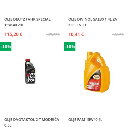
OLJE DEUTZ FAHR SPECIAL
OLJE DIVINOL SAE30 1,4L ZA
15W-40 20L
KOSILNICE
115,20 €
10,41 €
128,00 €
12,60 €
-10%
-10%
OLJE DVOTAKTOL 2-T MODRIČA
OLJE FAM 15W40 4L
0.5L