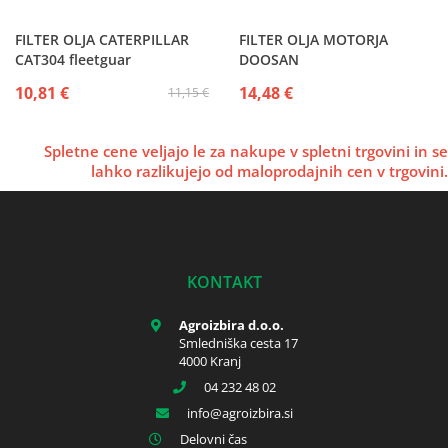
FILTER OLJA CATERPILLAR
FILTER OLJA MOTORJA
CAT304 fleetguar
DOOSAN
10,81 €
14,48 €
11,15 €
Spletne cene veljajo le za nakupe v spletni trgovini in se
lahko razlikujejo od maloprodajnih cen v trgovini.
KONTAKT
Agroizbira d.o.o.
Smledniška cesta 17
4000 Kranj
04 232 48 02
info
agroizbira.si
Delovni čas