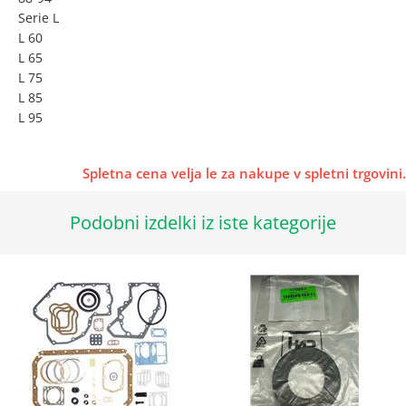
Serie L
L 60
L 65
L 75
L 85
L 95
Spletna cena velja le za nakupe v spletni trgovini.
Podobni izdelki iz iste kategorije