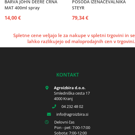
BARVA JOHN DEERE ČRNA
POSODA IZENAČEVALNIKA
MAT 400ml spray
STEYR
14,00 €
79,34 €
Spletne cene veljajo le za nakupe v spletni trgovini in se
lahko razlikujejo od maloprodajnih cen v trgovini.
KONTAKT
Agroizbira d.o.o.
Smledniška cesta 17
4000 Kranj
04 232 48 02
info
agroizbira.si
Delovni čas
Pon - pet: 7:00-17:00
Sobota: 7:00-12:00