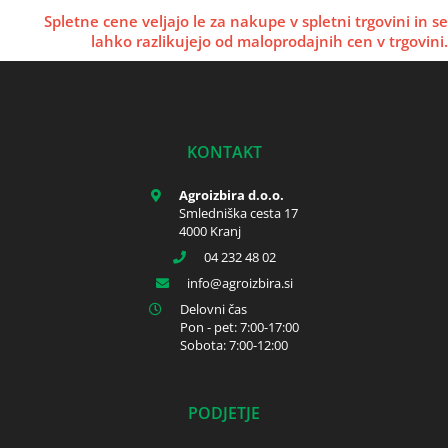
Spletne cene veljajo le za nakupe v spletni trgovini in se
lahko razlikujejo od maloprodajnih cen v trgovini.
KONTAKT
Agroizbira d.o.o.
Smledniška cesta 17
4000 Kranj
04 232 48 02
info
agroizbira.si
Delovni čas
Pon - pet: 7:00-17:00
Sobota: 7:00-12:00
PODJETJE