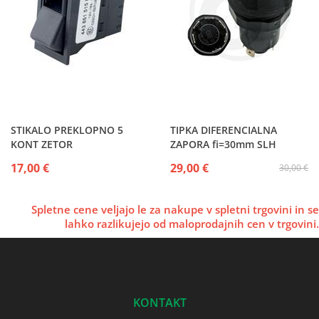
STIKALO PREKLOPNO 5
TIPKA DIFERENCIALNA
KONT ZETOR
ZAPORA fi=30mm SLH
17,00 €
29,00 €
30,00 €
Spletne cene veljajo le za nakupe v spletni trgovini in se
lahko razlikujejo od maloprodajnih cen v trgovini.
KONTAKT