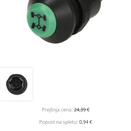
Prejšnja cena:
24,39 €
Popust na spletu:
0,94 €