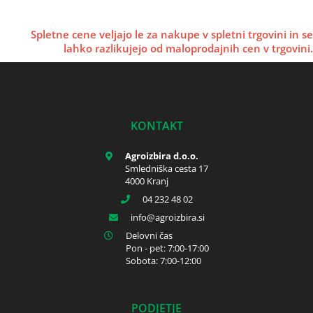
Spletne cene veljajo le za nakupe v spletni trgovini in se
lahko razlikujejo od maloprodajnih cen v trgovini.
KONTAKT
Agroizbira d.o.o.
Smledniška cesta 17
4000 Kranj
04 232 48 02
info
agroizbira.si
Delovni čas
Pon - pet: 7:00-17:00
Sobota: 7:00-12:00
PODJETJE