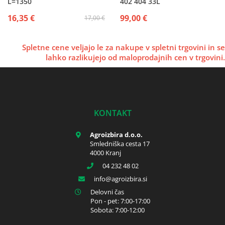
L=1350
402 404 33L
16,35 €
99,00 €
17,00 €
Spletne cene veljajo le za nakupe v spletni trgovini in se
lahko razlikujejo od maloprodajnih cen v trgovini.
KONTAKT
Agroizbira d.o.o.
Smledniška cesta 17
4000 Kranj
04 232 48 02
info
agroizbira.si
Delovni čas
Pon - pet: 7:00-17:00
Sobota: 7:00-12:00