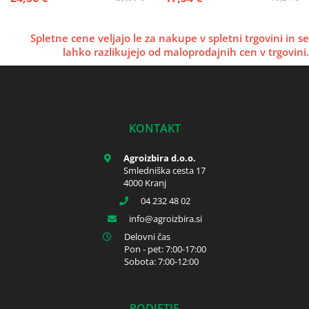
Spletne cene veljajo le za nakupe v spletni trgovini in se
lahko razlikujejo od maloprodajnih cen v trgovini.
KONTAKT
Agroizbira d.o.o.
Smledniška cesta 17
4000 Kranj
04 232 48 02
info
agroizbira.si
Delovni čas
Pon - pet: 7:00-17:00
Sobota: 7:00-12:00
PODJETJE