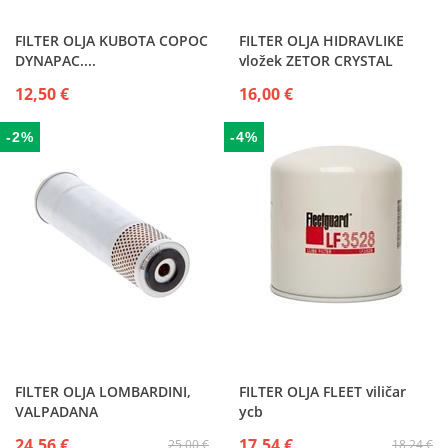
FILTER OLJA KUBOTA COPOC
FILTER OLJA HIDRAVLIKE
DYNAPAC....
vložek ZETOR CRYSTAL
URSUS 902 - 904 - 912 - 914
12,50 €
16,00 €
-2%
-4%
FILTER OLJA LOMBARDINI,
FILTER OLJA FLEET viličar
VALPADANA
ycb
24,56 €
17,54 €
25,00 €
18,24 €