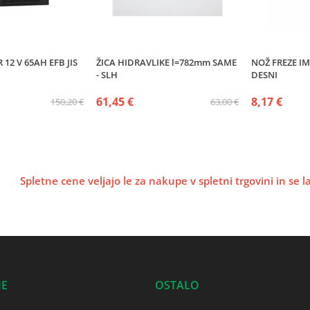
2 V 65AH EFB JIS
ŽICA HIDRAVLIKE l=782mm SAME
NOŽ FREZE IM
- SLH
DESNI
61,45 €
8,17 €
150,20 €
63,00 €
Spletne cene veljajo le za nakupe v spletni trgovini in se 
JE
OSTALO