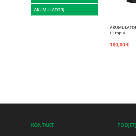
AKUMULATORJI
AKUMULATOR 1
L+ topla
100,00 €
KONTAKT
PODJET