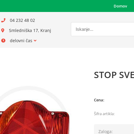
Domov
04 232 48 02
Smledniška 17, Kranj
delovni čas
STOP SV
Cena:
Šifra artikla:
Zaloga: