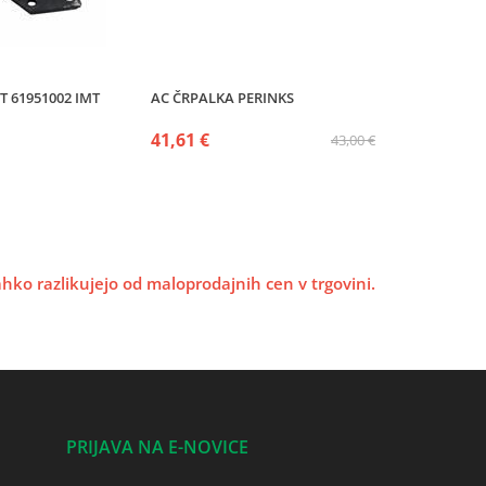
T 61951002 IMT
AC ČRPALKA PERINKS
41,61 €
43,00 €
lahko razlikujejo od maloprodajnih cen v trgovini.
PRIJAVA NA E-NOVICE