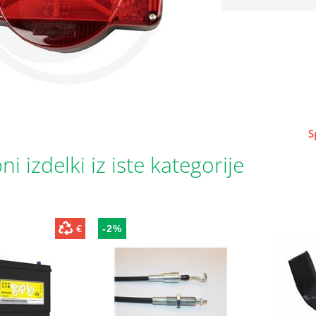
S
i izdelki iz iste kategorije
€
-2%