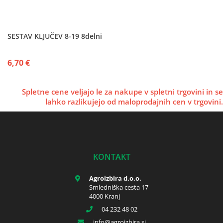
SESTAV KLJUČEV 8-19 8delni
6,70 €
Spletne cene veljajo le za nakupe v spletni trgovini in se
lahko razlikujejo od maloprodajnih cen v trgovini.
KONTAKT
Agroizbira d.o.o.
Smledniška cesta 17
4000 Kranj
04 232 48 02
info
agroizbira.si