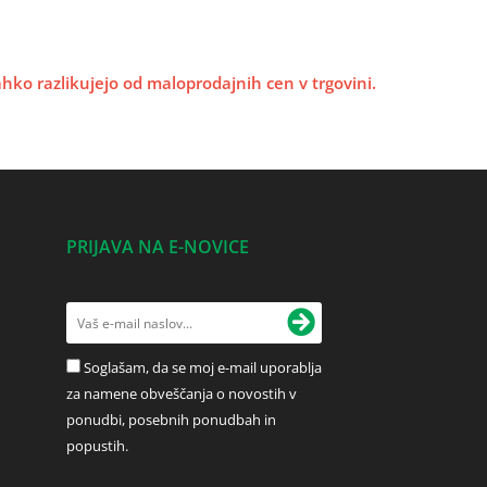
lahko razlikujejo od maloprodajnih cen v trgovini.
PRIJAVA NA E-NOVICE
Soglašam, da se moj e-mail uporablja
za namene obveščanja o novostih v
ponudbi, posebnih ponudbah in
popustih.