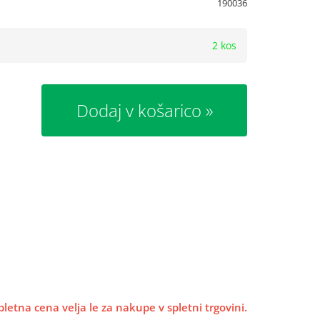
190036
2 kos
Dodaj v košarico
pletna cena velja le za nakupe v spletni trgovini.