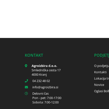
KONTAKT
PODJET
Agroizbira d.o.o.
O podjetj
Smledniška cesta 17
Kontakti
4000 Kranj
Lokacija t
04 232 48 02
Novice
info
agroizbira.si
Oglasi Bol
Delovni čas
Pon - pet: 7:00-17:00
Sobota: 7:00-12:00