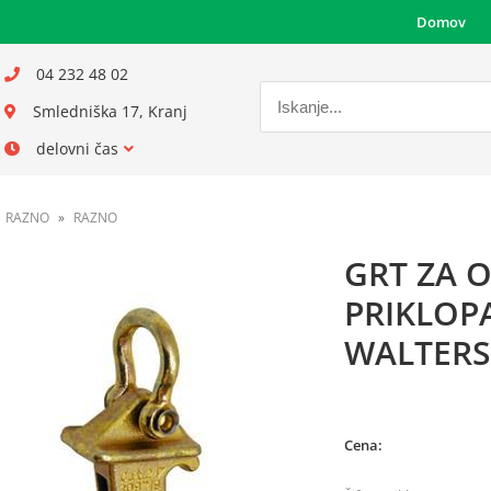
Domov
04 232 48 02
Smledniška 17, Kranj
delovni čas
RAZNO
RAZNO
GRT ZA 
PRIKLOPA
WALTERS
Cena: