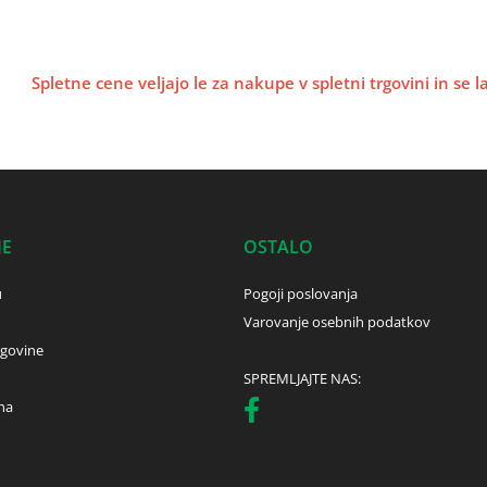
Spletne cene veljajo le za nakupe v spletni trgovini in se 
JE
OSTALO
u
Pogoji poslovanja
Varovanje osebnih podatkov
rgovine
SPREMLJAJTE NAS:
ha