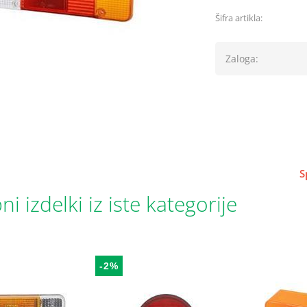
Šifra artikla:
Zaloga:
S
i izdelki iz iste kategorije
-2%