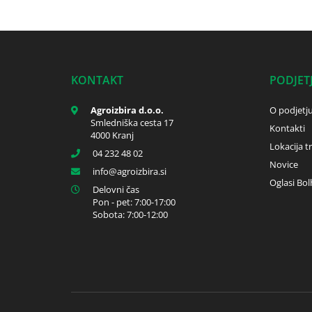
KONTAKT
PODJET
Agroizbira d.o.o.
O podjetj
Smledniška cesta 17
Kontakti
4000 Kranj
Lokacija t
04 232 48 02
Novice
info
agroizbira.si
Oglasi Bol
Delovni čas
Pon - pet: 7:00-17:00
Sobota: 7:00-12:00