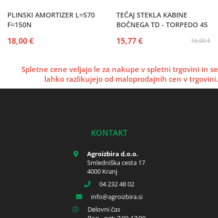
PLINSKI AMORTIZER L=570
TEČAJ STEKLA KABINE
F=150N
BOČNEGA TD - TORPEDO 45
- 48 - 55
18,00 €
15,77 €
16,00 €
Spletne cene veljajo le za nakupe v spletni trgovini in se
lahko razlikujejo od maloprodajnih cen v trgovini.
KONTAKT
Agroizbira d.o.o.
Smledniška cesta 17
4000 Kranj
04 232 48 02
info
agroizbira.si
Delovni čas