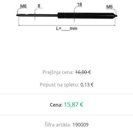
Prejšnja cena:
16,00 €
Popust na spletu:
0,13 €
15,87 €
Cena:
Šifra artikla:
190009