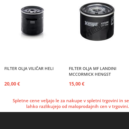
FILTER OLJA VILIČAR HELI
FILTER OLJA MF LANDINI
MCCORMICK HENGST
20,00 €
15,00 €
Spletne cene veljajo le za nakupe v spletni trgovini in se
lahko razlikujejo od maloprodajnih cen v trgovini.