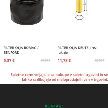
FILTER OLJA BOMAG /
FILTER OLJA DEUTZ brez
BENFORD
luknje
9,37 €
11,78 €
10,00 €
12,00 €
Spletne cene veljajo le za nakupe v spletni trgovini in se
lahko razlikujejo od maloprodajnih cen v trgovini.
KONTAKT