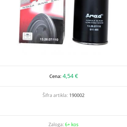
4,54 €
Cena:
Šifra artikla:
190002
Zaloga:
6+ kos