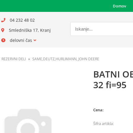
Domov
04 232 48 02
Smledniška 17, Kranj
delovni čas
REZERVNI DELI
SAME,DEUTZ,HURLIMANN, JOHN DEERE
BATNI O
32 fi=95
Cena:
Šifra artikla: