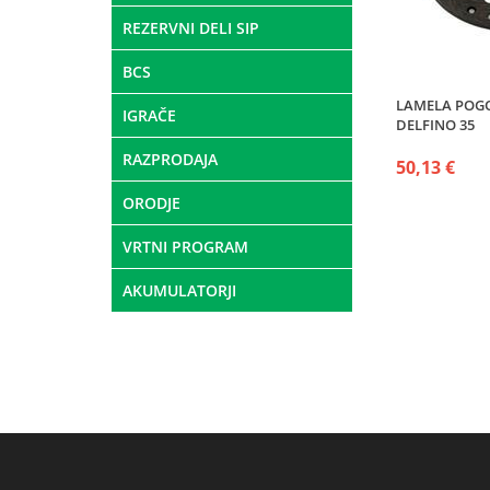
REZERVNI DELI SIP
BCS
LAMELA POG
IGRAČE
DELFINO 35
RAZPRODAJA
50,13 €
ORODJE
VRTNI PROGRAM
AKUMULATORJI