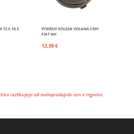
 72 X 16,5
POKROV KOLESA VOLANA CNH
FIAT NH
12,38 €
lahko razlikujejo od maloprodajnih cen v trgovini.