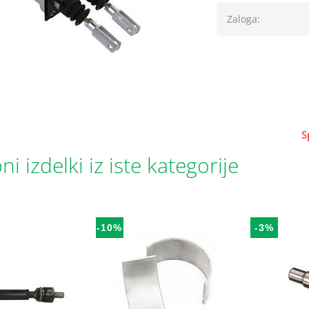
Zaloga:
S
i izdelki iz iste kategorije
-10%
-3%