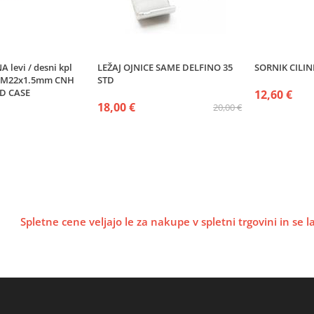
levi / desni kpl
LEŽAJ OJNICE SAME DELFINO 35
SORNIK CILI
 M22x1.5mm CNH
STD
D CASE
12,60 €
18,00 €
20,00 €
Spletne cene veljajo le za nakupe v spletni trgovini in se 