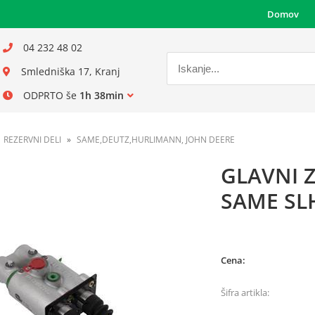
Domov
04 232 48 02
Smledniška 17, Kranj
ODPRTO še
1h 38min
REZERVNI DELI
SAME,DEUTZ,HURLIMANN, JOHN DEERE
GLAVNI 
SAME SL
Cena:
Šifra artikla: