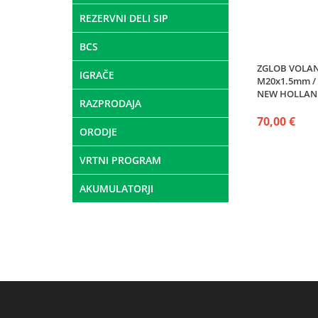
REZERVNI DELI SIP
BCS
ZGLOB VOLANA 
IGRAČE
M20x1.5mm /
NEW HOLLAN
RAZPRODAJA
70,00 €
ORODJE
VRTNI PROGRAM
AKUMULATORJI