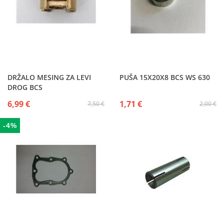
DRŽALO MESING ZA LEVI
PUŠA 15X20X8 BCS WS 630
DROG BCS
6,99 €
1,71 €
7,50 €
2,00 €
-4%