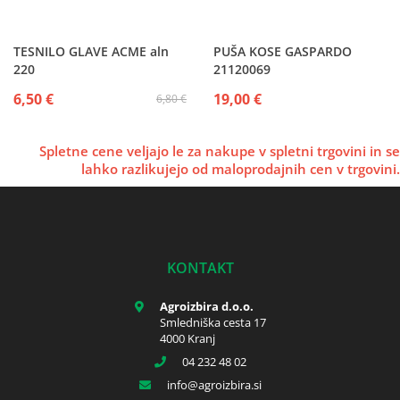
TESNILO GLAVE ACME aln
PUŠA KOSE GASPARDO
220
21120069
6,50 €
19,00 €
6,80 €
Spletne cene veljajo le za nakupe v spletni trgovini in se
lahko razlikujejo od maloprodajnih cen v trgovini.
KONTAKT
Agroizbira d.o.o.
Smledniška cesta 17
4000 Kranj
04 232 48 02
info
agroizbira.si