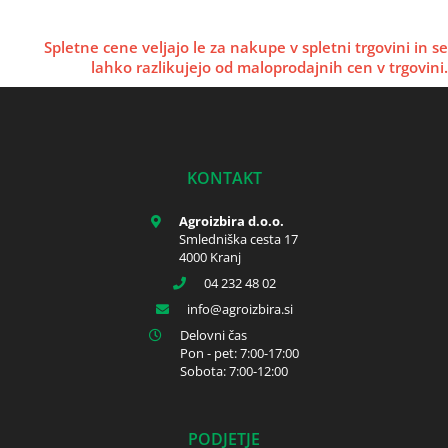
Spletne cene veljajo le za nakupe v spletni trgovini in se
lahko razlikujejo od maloprodajnih cen v trgovini.
KONTAKT
Agroizbira d.o.o.
Smledniška cesta 17
4000 Kranj
04 232 48 02
info
agroizbira.si
Delovni čas
Pon - pet: 7:00-17:00
Sobota: 7:00-12:00
PODJETJE