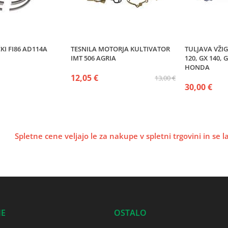
KI FI86 AD114A
TESNILA MOTORJA KULTIVATOR
TULJAVA VŽIG
IMT 506 AGRIA
120, GX 140, 
HONDA
12,05 €
13,00 €
30,00 €
Spletne cene veljajo le za nakupe v spletni trgovini in se 
JE
OSTALO