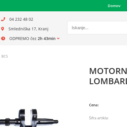
Domov
04 232 48 02
Smledniška 17, Kranj
ODPREMO čez
2h 43min
BCS
MOTORNA
LOMBARD
Cena:
Šifra artikla: