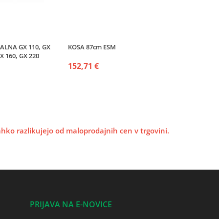
ALNA GX 110, GX
KOSA 87cm ESM
GX 160, GX 220
152,71 €
lahko razlikujejo od maloprodajnih cen v trgovini.
PRIJAVA NA E-NOVICE