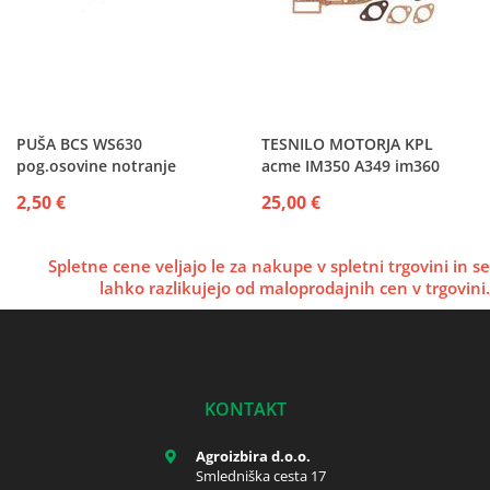
PUŠA BCS WS630
TESNILO MOTORJA KPL
pog.osovine notranje
acme IM350 A349 im360
2,50 €
25,00 €
Spletne cene veljajo le za nakupe v spletni trgovini in se
lahko razlikujejo od maloprodajnih cen v trgovini.
KONTAKT
Agroizbira d.o.o.
Smledniška cesta 17