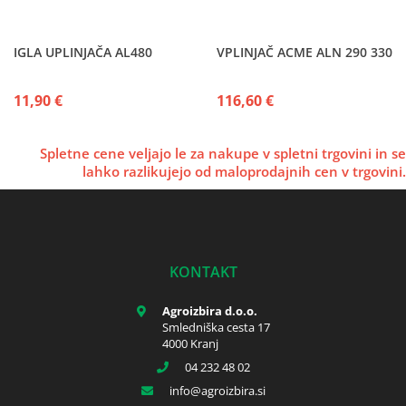
IGLA UPLINJAČA AL480
VPLINJAČ ACME ALN 290 330
11,90 €
116,60 €
Spletne cene veljajo le za nakupe v spletni trgovini in se
lahko razlikujejo od maloprodajnih cen v trgovini.
KONTAKT
Agroizbira d.o.o.
Smledniška cesta 17
4000 Kranj
04 232 48 02
info
agroizbira.si