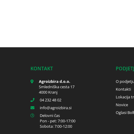
KONTAKT
PODJET
Agroizbira d.o.o.
O podjetj
Smledniška cesta 17
Kontakti
4000 Kranj
Lokacija t
04 232 48 02
Novice
info
agroizbira.si
Oglasi Bol
Delovni čas
Pon - pet: 7:00-17:00
Sobota: 7:00-12:00