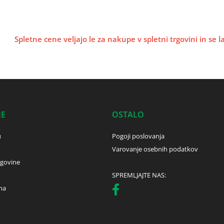
Spletne cene veljajo le za nakupe v spletni trgovini in se 
JE
OSTALO
u
Pogoji poslovanja
Varovanje osebnih podatkov
rgovine
SPREMLJAJTE NAS:
ha