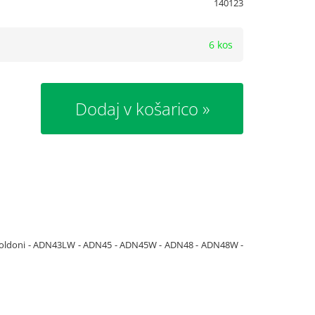
140123
6 kos
Dodaj v košarico
Goldoni - ADN43LW - ADN45 - ADN45W - ADN48 - ADN48W -