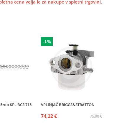
pletna cena velja le za nakupe v spletni trgovini.
-1%
5zob KPL BCS 715
VPLINJAČ BRIGGS&STRATTON
74,22 €
75,00 €