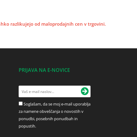
lahko razlikujejo od maloprodajnih cen v trgovini.
PRIJAVA NA E-NOVICE
Soglašam, da se moj e-mail uporablja
za namene obveščanja o novostih v
ponudbi, posebnih ponudbah in
popustih.