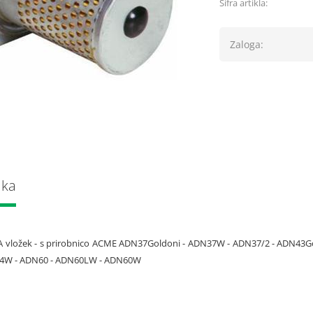
Šifra artikla:
Zaloga:
lka
A vložek - s prirobnico ACME ADN37Goldoni - ADN37W - ADN37/2 - ADN43
4W - ADN60 - ADN60LW - ADN60W