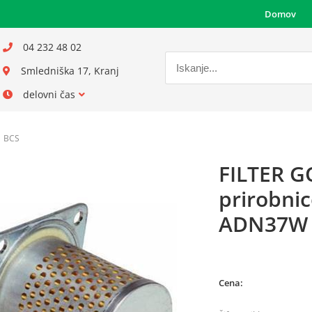
Domov
04 232 48 02
Smledniška 17, Kranj
delovni čas
BCS
FILTER GO
prirobni
ADN37W 
Cena: