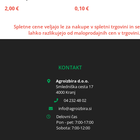
2,00 €
0,10 €
Spletne cene veljajo le za nakupe v spletni trgovini in se
lahko razlikujejo od maloprodajnih cen v trgovini.
KONTAKT
Agroizbira d.o.o.
Smledniška cesta 17
4000 Kranj
04 232 48 02
info
agroizbira.si
Delovni čas
Pon - pet: 7:00-17:00
Sobota: 7:00-12:00