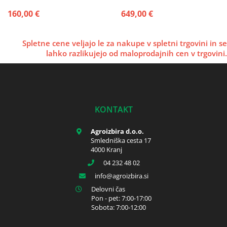
luknjami 42cm
160,00 €
649,00 €
Spletne cene veljajo le za nakupe v spletni trgovini in se
lahko razlikujejo od maloprodajnih cen v trgovini.
KONTAKT
Agroizbira d.o.o.
Smledniška cesta 17
4000 Kranj
04 232 48 02
info
agroizbira.si
Delovni čas
Pon - pet: 7:00-17:00
Sobota: 7:00-12:00