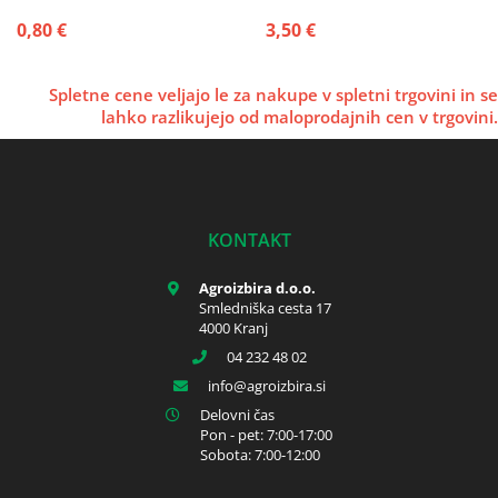
0,80 €
3,50 €
Spletne cene veljajo le za nakupe v spletni trgovini in se
lahko razlikujejo od maloprodajnih cen v trgovini.
KONTAKT
Agroizbira d.o.o.
Smledniška cesta 17
4000 Kranj
04 232 48 02
info
agroizbira.si
Delovni čas
Pon - pet: 7:00-17:00
Sobota: 7:00-12:00