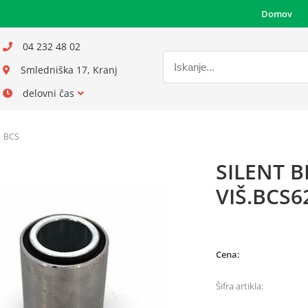
Domov
04 232 48 02
Smledniška 17, Kranj
delovni čas
BCS
SILENT B
VIŠ.BCS6
Cena:
Šifra artikla: