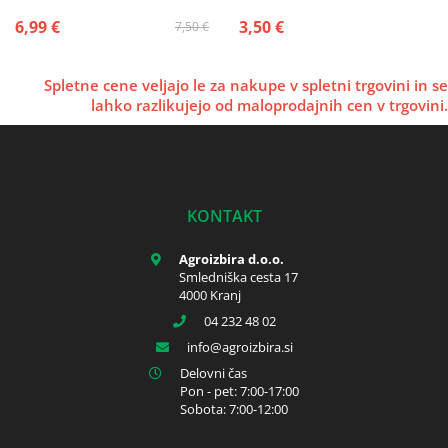
6,99 €
3,50 €
7,50 €
Spletne cene veljajo le za nakupe v spletni trgovini in se
lahko razlikujejo od maloprodajnih cen v trgovini.
KONTAKT
Agroizbira d.o.o.
Smledniška cesta 17
4000 Kranj
04 232 48 02
info
agroizbira.si
Delovni čas
Pon - pet: 7:00-17:00
Sobota: 7:00-12:00