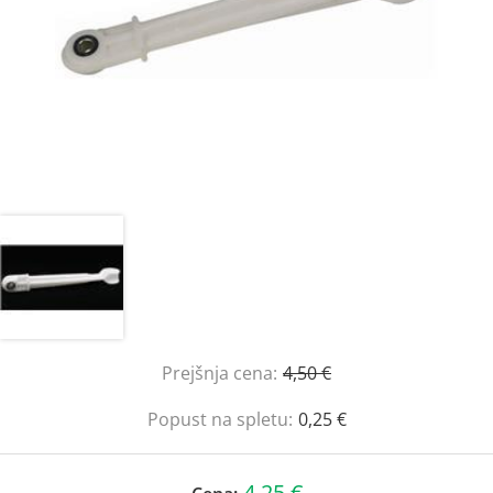
Prejšnja cena:
4,50 €
Popust na spletu:
0,25 €
4,25 €