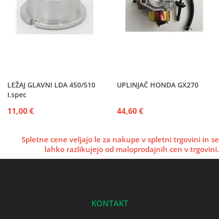
LEŽAJ GLAVNI LDA 450/510
UPLINJAČ HONDA GX270
I.spec
11,00 €
44,60 €
Spletne cene veljajo le za nakupe v spletni trgovini in se
lahko razlikujejo od maloprodajnih cen v trgovini.
KONTAKT