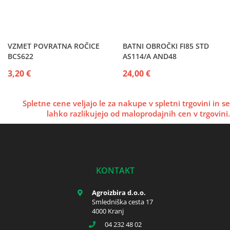
VZMET POVRATNA ROČICE
BATNI OBROČKI FI85 STD
BCS622
AS114/A AND48
3,20 €
24,00 €
Spletne cene veljajo le za nakupe v spletni trgovini in se
lahko razlikujejo od maloprodajnih cen v trgovini.
KONTAKT
Agroizbira d.o.o.
Smledniška cesta 17
4000 Kranj
04 232 48 02