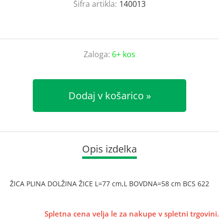
Šifra artikla:
140013
Zaloga:
6+ kos
Dodaj v košarico
Opis izdelka
ŽICA PLINA DOLŽINA ŽICE L=77 cm,L BOVDNA=58 cm BCS 622
Spletna cena velja le za nakupe v spletni trgovini.