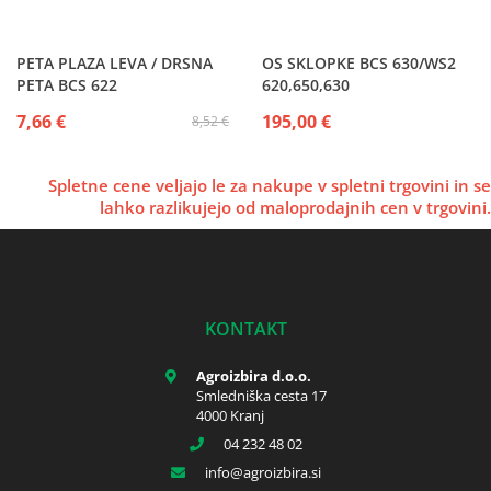
PETA PLAZA LEVA / DRSNA
OS SKLOPKE BCS 630/WS2
PETA BCS 622
620,650,630
7,66 €
195,00 €
8,52 €
Spletne cene veljajo le za nakupe v spletni trgovini in se
lahko razlikujejo od maloprodajnih cen v trgovini.
KONTAKT
Agroizbira d.o.o.
Smledniška cesta 17
4000 Kranj
04 232 48 02
info
agroizbira.si