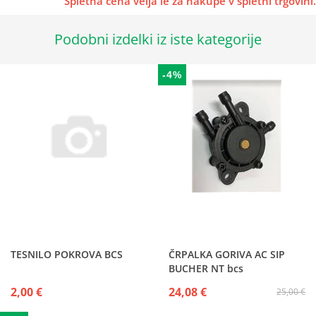
Spletna cena velja le za nakupe v spletni trgovini.
Podobni izdelki iz iste kategorije
-4%
TESNILO POKROVA BCS
ČRPALKA GORIVA AC SIP
BUCHER NT bcs
2,00 €
24,08 €
25,00 €