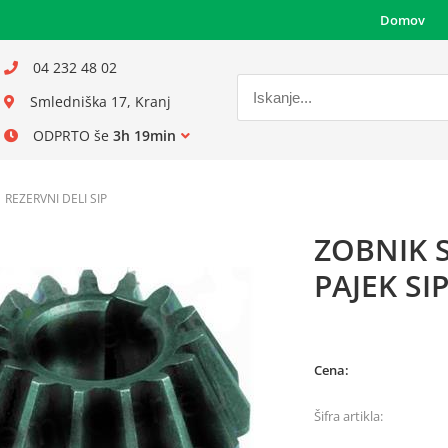
Domov
04 232 48 02
Smledniška 17, Kranj
ODPRTO še
3h 19min
REZERVNI DELI SIP
ZOBNIK S
PAJEK SI
Cena:
Šifra artikla: