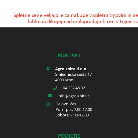
Spletne cene veljajo le za nakupe v spletni trgovini in se
lahko razlikujejo od maloprodajnih cen v trgovini.
KONTAKT
Agroizbira d.o.o.
Smledniška cesta 17
4000 Kranj
04 232 48 02
info
agroizbira.si
Delovni čas
Pon - pet: 7:00-17:00
Sobota: 7:00-12:00
PODJETJE