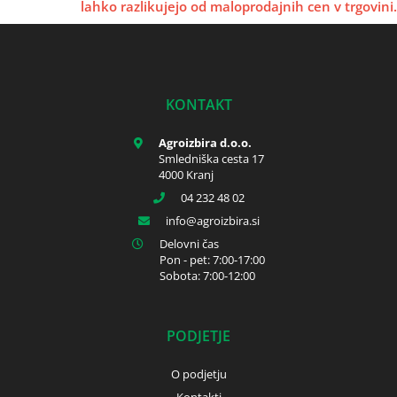
lahko razlikujejo od maloprodajnih cen v trgovini.
KONTAKT
Agroizbira d.o.o.
Smledniška cesta 17
4000 Kranj
04 232 48 02
info
agroizbira.si
Delovni čas
Pon - pet: 7:00-17:00
Sobota: 7:00-12:00
PODJETJE
O podjetju