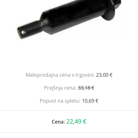
Maloprodajna cena v trgovini:
23,00 €
Prejšnja cena:
33,18 €
Popust na spletu:
10,69 €
22,49 €
Cena: