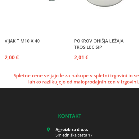
VIJAK T M10 X 40
POKROV OHIŠJA LEŽAJA
TROSILEC SIP
2,00 €
2,01 €
Spletne cene veljajo le za nakupe v spletni trgovini in se
lahko razlikujejo od maloprodajnih cen v trgovini.
KONTAKT
Agroizbira d.o.o.
Smledniška cesta 17