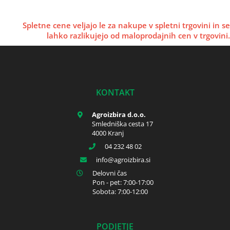
Spletne cene veljajo le za nakupe v spletni trgovini in se
lahko razlikujejo od maloprodajnih cen v trgovini.
KONTAKT
Agroizbira d.o.o.
Smledniška cesta 17
4000 Kranj
04 232 48 02
info
agroizbira.si
Delovni čas
Pon - pet: 7:00-17:00
Sobota: 7:00-12:00
PODJETJE