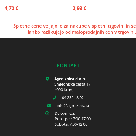
SIP
4,70 €
2,93 €
Spletne cene veljajo le za nakupe v spletni trgovini in se
lahko razlikujejo od maloprodajnih cen v trgovini.
KONTAKT
Agroizbira d.o.o.
Smledniška cesta 17
4000 Kranj
04 232 48 02
info
agroizbira.si
Delovni čas
Pon - pet: 7:00-17:00
Sobota: 7:00-12:00