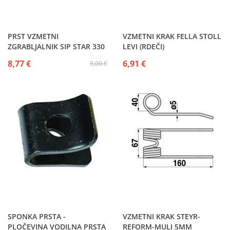
PRST VZMETNI
VZMETNI KRAK FELLA STOLL
ZGRABLJALNIK SIP STAR 330
LEVI (RDEČI)
- STAR300 - STAR350 - 350T -
8,77 €
6,91 €
9,00 €
350A - 380
SPONKA PRSTA -
VZMETNI KRAK STEYR-
PLOČEVINA VODILNA PRSTA
REFORM-MULI 5MM