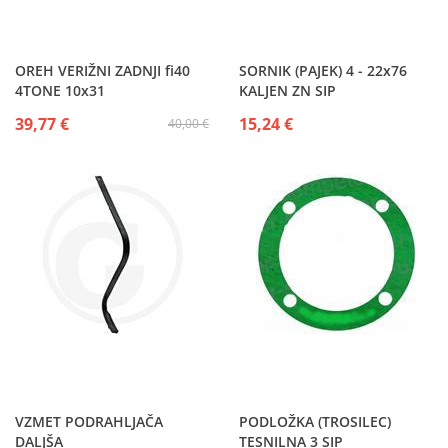
OREH VERIŽNI ZADNJI fi40
SORNIK (PAJEK) 4 - 22x76
4TONE 10x31
KALJEN ZN SIP
39,77 €
15,24 €
40,00 €
VZMET PODRAHLJAČA
PODLOŽKA (TROSILEC)
DALJŠA
TESNILNA 3 SIP