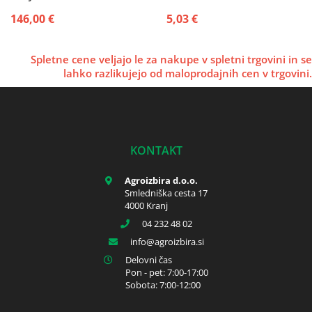
146,00 €
5,03 €
Spletne cene veljajo le za nakupe v spletni trgovini in se
lahko razlikujejo od maloprodajnih cen v trgovini.
KONTAKT
Agroizbira d.o.o.
Smledniška cesta 17
4000 Kranj
04 232 48 02
info
agroizbira.si
Delovni čas
Pon - pet: 7:00-17:00
Sobota: 7:00-12:00