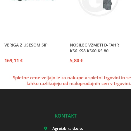
VERIGA Z UŠESOM SIP
NOSILEC VZMETI D-FAHR
KS6 KS8 KS60 KS 80
169,11 €
5,80 €
Spletne cene veljajo le za nakupe v spletni trgovini in se
lahko razlikujejo od maloprodajnih cen v trgovini.
KONTAKT
Agroizbira d.o.o.