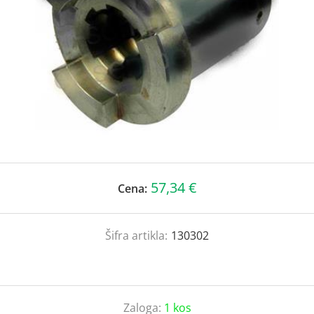
57,34 €
Cena:
Šifra artikla:
130302
Zaloga:
1 kos