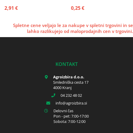
2,91 €
0,25 €
Spletne cene veljajo le za nakupe v spletni trgovini in se
lahko razlikujejo od maloprodajnih cen v trgovini.
KONTAKT
Agroizbira d.o.o.
Smledniška cesta 17
4000 Kranj
04 232 48 02
info
agroizbira.si
Delovni čas
Pon - pet: 7:00-17:00
Sobota: 7:00-12:00