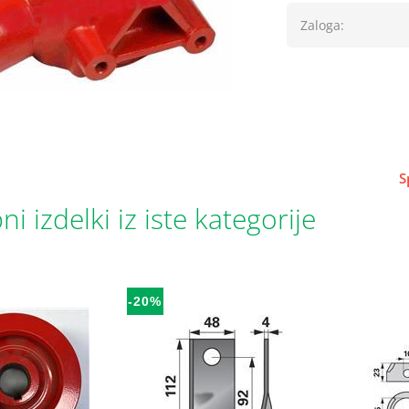
Zaloga:
S
i izdelki iz iste kategorije
-20%