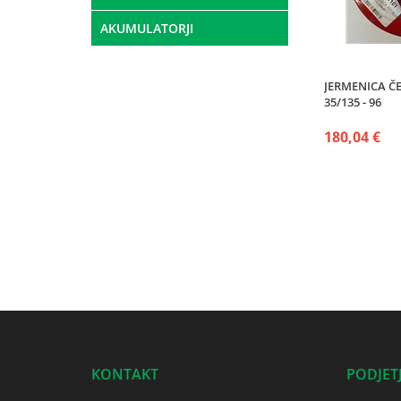
AKUMULATORJI
JERMENICA Č
35/135 - 96
180,04 €
KONTAKT
PODJET