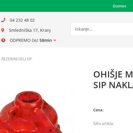
Domov
04 232 48 02
Smledniška 17, Kranj
ODPREMO čez
58min
REZERVNI DELI SIP
OHIŠJE 
SIP NAKL
Cena:
Šifra artikla: