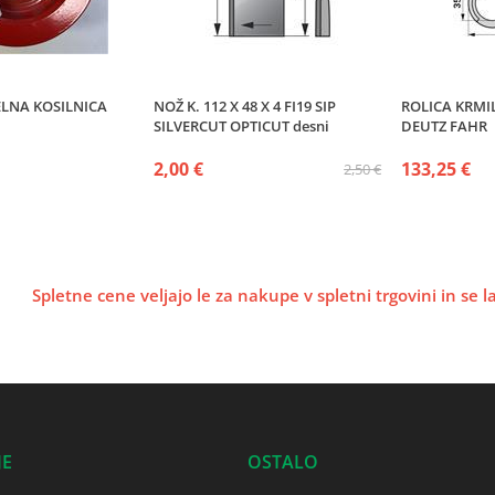
ELNA KOSILNICA
NOŽ K. 112 X 48 X 4 FI19 SIP
ROLICA KRMI
SILVERCUT OPTICUT desni
DEUTZ FAHR
2,00 €
133,25 €
2,50 €
Spletne cene veljajo le za nakupe v spletni trgovini in se 
JE
OSTALO