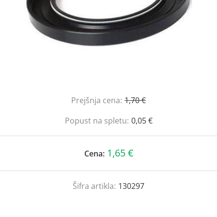
Prejšnja cena:
1,70 €
Popust na spletu:
0,05 €
1,65 €
Cena:
Šifra artikla:
130297