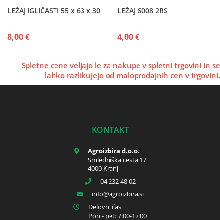
LEŽAJ IGLIČASTI 55 x 63 x 30
LEŽAJ 6008 2RS
8,00 €
4,00 €
Spletne cene veljajo le za nakupe v spletni trgovini in se
lahko razlikujejo od maloprodajnih cen v trgovini.
KONTAKT
Agroizbira d.o.o.
Smledniška cesta 17
4000 Kranj
04 232 48 02
info
agroizbira.si
Delovni čas
Pon - pet: 7:00-17:00