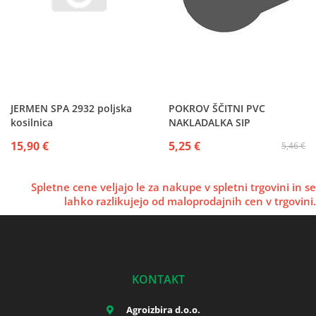
JERMEN SPA 2932 poljska
POKROV ŠČITNI PVC
kosilnica
NAKLADALKA SIP
15,90 €
5,25 €
5,46 €
Spletne cene veljajo le za nakupe v spletni trgovini in se
lahko razlikujejo od maloprodajnih cen v trgovini.
KONTAKT
Agroizbira d.o.o.