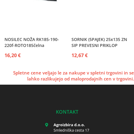
NOSILEC NOŽA RK185-190-
SORNIK (5PAJEK) 25x135 ZN
220f-ROTO185čelna
SIP PREVESNI PRIKLOP
16,20 €
12,67 €
Spletne cene veljajo le za nakupe v spletni trgovini in se
lahko razlikujejo od maloprodajnih cen v trgovini.
KONTAKT
Agroizbira d.o.o.
Smledniška cesta 17