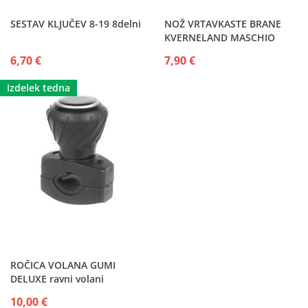
SESTAV KLJUČEV 8-19 8delni
NOŽ VRTAVKASTE BRANE
KVERNELAND MASCHIO
MALETTI POTTINGER
6,70 €
7,90 €
VIGOLO...
Izdelek tedna
ROČICA VOLANA GUMI
DELUXE ravni volani
10,00 €